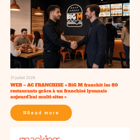
31 juillet 2026
WEB – AC FRANCHISE « BiG M franchit les 80
restaurants grâce à un franchisé lyonnais
aujourd’hui multi-sites »
Read more