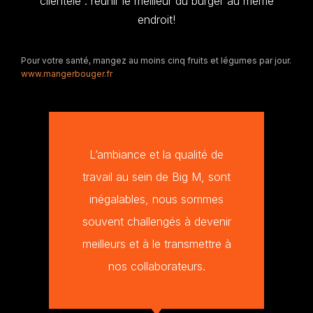
clientèle : réunir le meilleur du burger au même
endroit!
Pour votre santé, mangez au moins cinq fruits et légumes par jour.
www.mangerbouger.fr
Je suis Manager au sein de
Big M Bondy depuis quelques
mois, j’ai été formé et
accompagné tout au long du
processus d'intégration. C’est
une expérience forte en
responsabilité et qui m’a
apporté énormément.