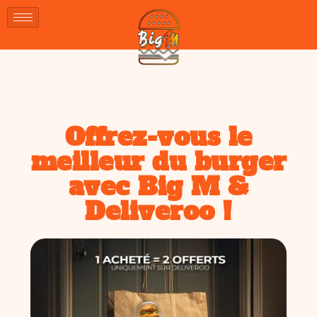
Offrez-vous le
meilleur du burger
avec Big M &
Deliveroo !