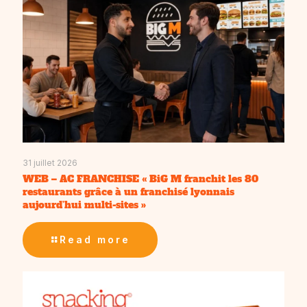
31 juillet 2026
WEB – AC FRANCHISE « BiG M franchit les 80
restaurants grâce à un franchisé lyonnais
aujourd’hui multi-sites »
Read more