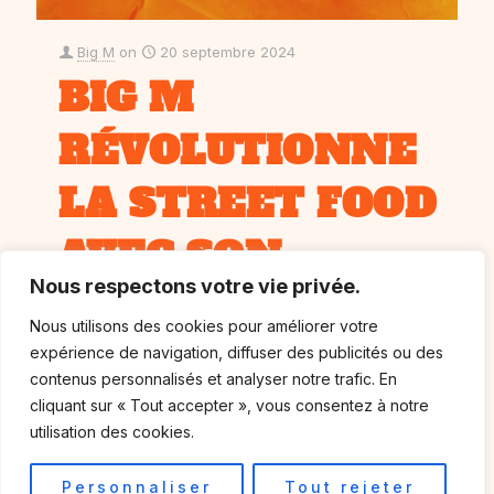
Big M
on
20 septembre 2024
BIG M
RÉVOLUTIONNE
LA STREET FOOD
AVEC SON
Nous respectons votre vie privée.
NOUVEAU
Nous utilisons des cookies pour améliorer votre
STREET COLA
expérience de navigation, diffuser des publicités ou des
contenus personnalisés et analyser notre trafic. En
cliquant sur « Tout accepter », vous consentez à notre
Le nouveau cola qui va faire parler de lui arrive ! Big
utilisation des cookies.
M, le restaurant de street food préféré des Français,
lance sa propre boisson :
[…]
Personnaliser
Tout rejeter