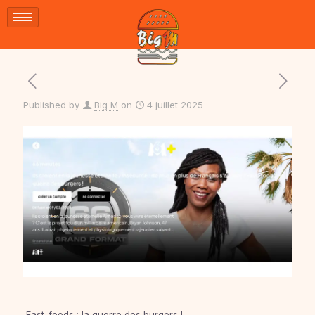
Published by
Big M
on
4 juillet 2025
Fast-foods : la guerre des burgers !