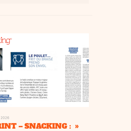
n 2026
INT – SNACKING : »