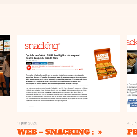
11 juin 2026
4 jui
WEB – SNACKING : »
PR