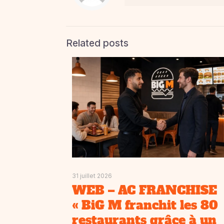
Related posts
31 juillet 2026
WEB – AC FRANCHISE
« BiG M franchit les 80
restaurants grâce à un