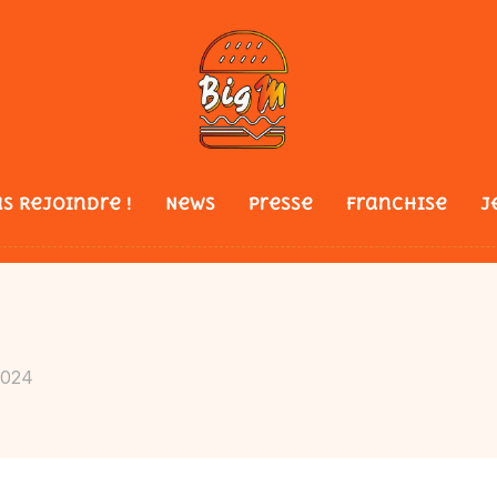
s Rejoindre !
News
Presse
Franchise
J
2024