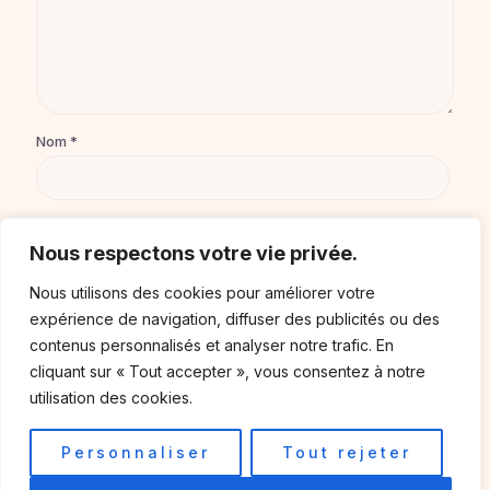
Nom
*
E-mail
*
Nous respectons votre vie privée.
Nous utilisons des cookies pour améliorer votre
Site web
expérience de navigation, diffuser des publicités ou des
contenus personnalisés et analyser notre trafic. En
cliquant sur « Tout accepter », vous consentez à notre
utilisation des cookies.
Enregistrer mon nom, mon e-mail et mon site dans le
navigateur pour mon prochain commentaire.
Personnaliser
Tout rejeter