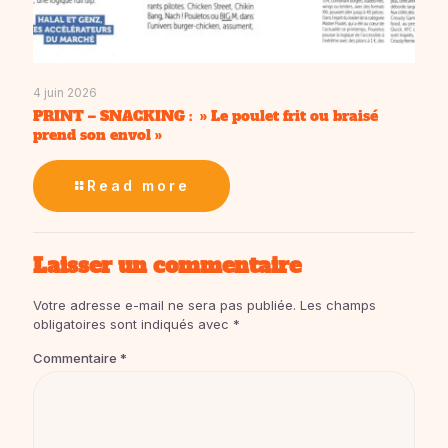
4 juin 2026
PRINT – SNACKING : » Le poulet frit ou braisé
prend son envol »
Read more
Laisser un commentaire
Votre adresse e-mail ne sera pas publiée.
Les champs
obligatoires sont indiqués avec
*
Commentaire
*