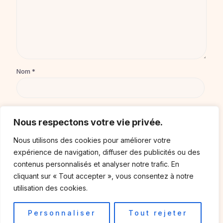
Nom
*
E-mail
*
Nous respectons votre vie privée.
Nous utilisons des cookies pour améliorer votre
Site web
expérience de navigation, diffuser des publicités ou des
contenus personnalisés et analyser notre trafic. En
cliquant sur « Tout accepter », vous consentez à notre
utilisation des cookies.
Enregistrer mon nom, mon e-mail et mon site dans le
navigateur pour mon prochain commentaire.
Personnaliser
Tout rejeter