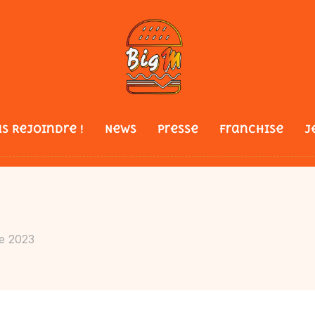
s Rejoindre !
News
Presse
Franchise
J
e 2023