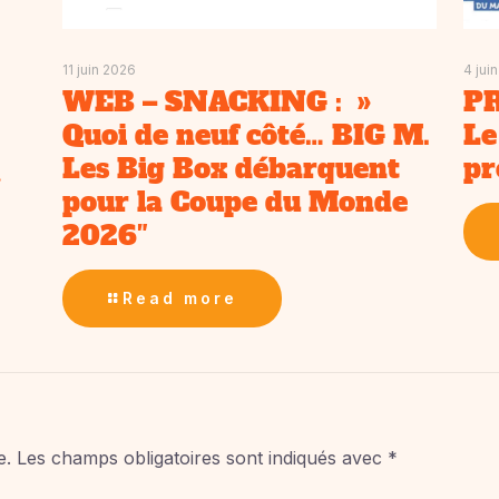
11 juin 2026
4 jui
WEB – SNACKING : »
PR
Quoi de neuf côté… BIG M.
Le
Les Big Box débarquent
pr
»
pour la Coupe du Monde
2026″
Read more
e.
Les champs obligatoires sont indiqués avec
*