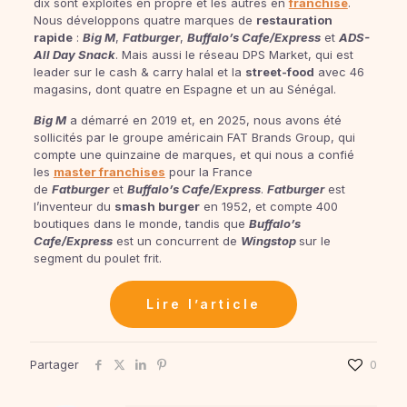
dix sont exploités en propre et les autres en
franchise
.
Nous développons quatre marques de
restauration
rapide
:
Big M
,
Fatburger
,
Buffalo’s Cafe/Express
et
ADS-
All Day Snack
. Mais aussi le réseau DPS Market, qui est
leader sur le cash & carry halal et la
street-food
avec 46
magasins, dont quatre en Espagne et un au Sénégal.
Big M
a démarré en 2019 et, en 2025, nous avons été
sollicités par le groupe américain FAT Brands Group, qui
compte une quinzaine de marques, et qui nous a confié
les
master franchises
pour la France
de
Fatburger
et
Buffalo’s Cafe/Express
.
Fatburger
est
l’inventeur du
smash burger
en 1952, et compte 400
boutiques dans le monde, tandis que
Buffalo’s
Cafe/Express
est un concurrent de
Wingstop
sur le
segment du poulet frit.
Lire l’article
Partager
0